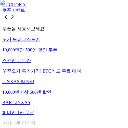
CUCUOKA
쿠폰
이벤트
쿠폰을 사용해보세요
오가 드러그스토어
10,000엔당`500엔 할인 쿠폰
스즈키 렌트카
꾸꾸오카 특가가격! ETC카드 무료 대여
LINXAS 리쿼샵
10,000엔이상 500엔 할인
BAR LINXAS
히비키 1잔 무료
야키니쿠 이리와